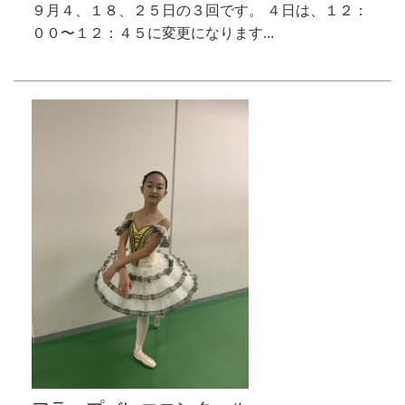
９月４、１８、２５日の３回です。 ４日は、１２：
００〜１２：４５に変更になります...