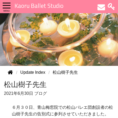
Kaoru Ballet Studio
Update Index
松山樹子先生
松山樹子先生
2021年
6月30日
ブログ
６月３０日、青山梅窓院での松山バレエ団創設者の松
山樹子先生の告別式に参列させていただきました。